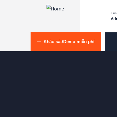
Ema
Ad
Khảo sát/Demo miễn phí