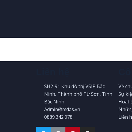
Liên hệ
Cô
SH2-91 Khu đô thị VSIP Bắc
Về ch
Ninh, Thành phố Từ Sơn, Tỉnh
Sự ki
Bắc Ninh
Hoạt 
Admin@mdas.vn
Những
0889.342.078
Liên h