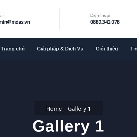
il
Điện thoại
min@mdas.vn
0889.342.078
Trang chủ
Giải pháp & Dịch Vụ
Giới thiệu
Ti
Home
Gallery 1
Gallery 1