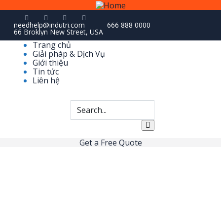
needhelp@indutri.com
666 888 0000
66 Broklyn New Street, USA
Trang chủ
Giải pháp & Dịch Vụ
Giới thiệu
Tin tức
Liên hệ
Get a Free Quote