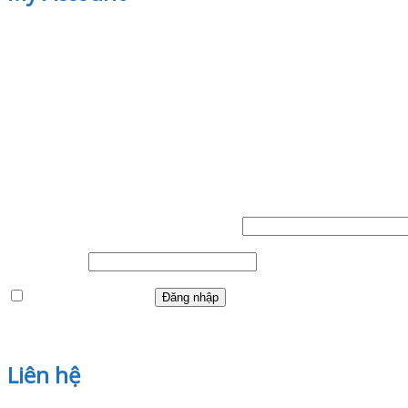
Đăng nhập
Tên tài khoản hoặc địa chỉ email
*
Mật khẩu
*
Ghi nhớ mật khẩu
Đăng nhập
Quên mật khẩu?
Liên hệ