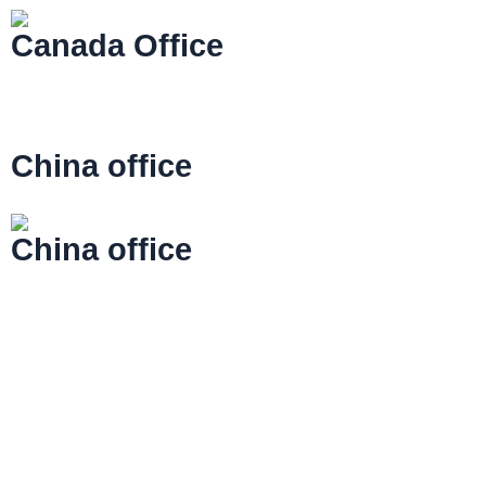
Canada Office
Lorem ipsum simply dolor sit amet, consectetur
adipiscing elit.
Read More
China office
68 Zourong Road, Chongqing, China
China office
Lorem ipsum simply dolor sit amet, consectetur
adipiscing elit.
Read More