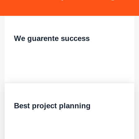
We guarente success
There are many is variations of
passages of rm Ipsum available
but the majority.
Best project planning
There are many is variations of
passages of rm Ipsum available
but the majority.