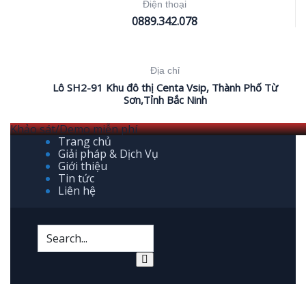
Điện thoại
0889.342.078
Địa chỉ
Lô SH2-91 Khu đô thị Centa Vsip, Thành Phố Từ
Sơn,Tỉnh Bắc Ninh
Khảo sát/Demo miễn phí
Trang chủ
Giải pháp & Dịch Vụ
Giới thiệu
Tin tức
Liên hệ