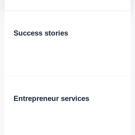
Success stories
There are many is variations of
passages of rm Ipsum available
but the majority.
Entrepreneur services
There are many is variations of
passages of rm Ipsum available
but the majority.