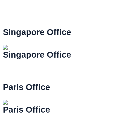
Singapore Office
Bugis Junction Towers Singapore 188024
Singapore Office
Lorem ipsum simply dolor sit amet, consectetur
adipiscing elit.
Read More
Paris Office
Office du Tourisme et des Congrès de Paris
Paris Office
Lorem ipsum simply dolor sit amet, consectetur
adipiscing elit.
Read More