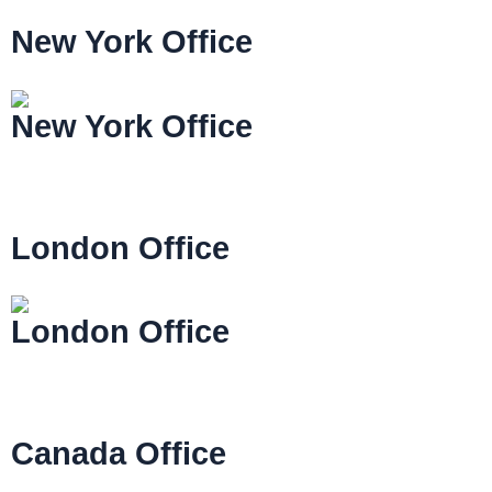
New York Office
2 Queen Street,California, USA
New York Office
Lorem ipsum simply dolor sit amet, consectetur
adipiscing elit.
Read More
London Office
16122 Collins Street West, Victoria 8007 Australia
London Office
Lorem ipsum simply dolor sit amet, consectetur
adipiscing elit.
Read More
Canada Office
Box 13667, Station A St. John’s, NL