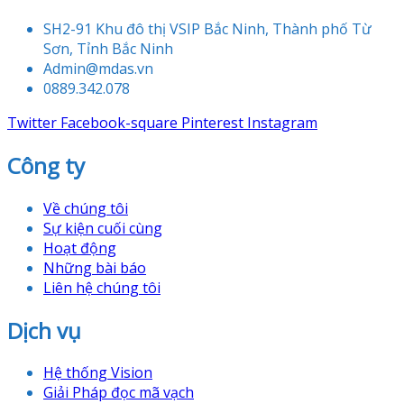
SH2-91 Khu đô thị VSIP Bắc Ninh, Thành phố Từ
Sơn, Tỉnh Bắc Ninh
Admin@mdas.vn
0889.342.078
Twitter
Facebook-square
Pinterest
Instagram
Công ty
Về chúng tôi
Sự kiện cuối cùng
Hoạt động
Những bài báo
Liên hệ chúng tôi
Dịch vụ
Hệ thống Vision
Giải Pháp đọc mã vạch