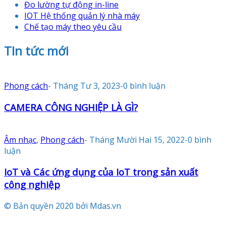
Đo lường tự động in-line
IOT Hệ thống quản lý nhà máy
Chế tạo máy theo yêu cầu
TIn tức mới
Phong cách
-
Tháng Tư 3, 2023
-
0 bình luận
CAMERA CÔNG NGHIỆP LÀ GÌ?
Âm nhạc
,
Phong cách
-
Tháng Mười Hai 15, 2022
-
0 bình
luận
IoT và Các ứng dụng của IoT trong sản xuất
công nghiệp
© Bản quyền 2020 bởi Mdas.vn