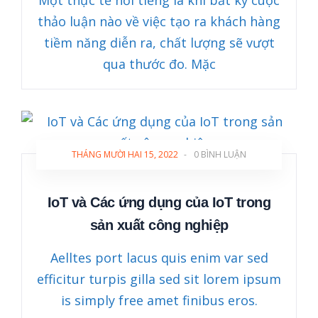
Một thực tế nổi tiếng là khi bất kỳ cuộc
thảo luận nào về việc tạo ra khách hàng
tiềm năng diễn ra, chất lượng sẽ vượt
qua thước đo. Mặc
THÁNG MƯỜI HAI 15, 2022
-
0 BÌNH LUẬN
IoT và Các ứng dụng của IoT trong
sản xuất công nghiệp
Aelltes port lacus quis enim var sed
efficitur turpis gilla sed sit lorem ipsum
is simply free amet finibus eros.